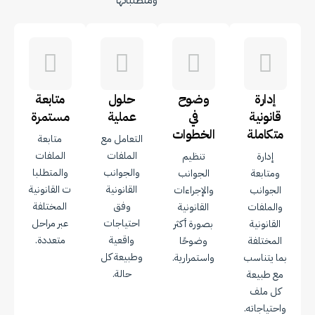
ومتطلباتها
إدارة
وضوح
حلول
متابعة
قانونية
في
عملية
مستمرة
متكاملة
الخطوات
التعامل مع
متابعة
الملفات
الملفات
إدارة
تنظيم
والجوانب
والمتطلبا
ومتابعة
الجوانب
القانونية
ت القانونية
الجوانب
والإجراءات
وفق
المختلفة
والملفات
القانونية
احتياجات
عبر مراحل
القانونية
بصورة أكثر
واقعية
متعددة.
المختلفة
وضوحًا
وطبيعة كل
بما يتناسب
واستمرارية.
حالة.
مع طبيعة
كل ملف
واحتياجاته.